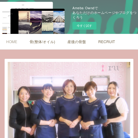
Ameba Owndで
あなただけのホームページやブログをつ
くろう
今すぐ試す
HOME
骨(整体/オイル)
産後の骨盤
RECRUIT