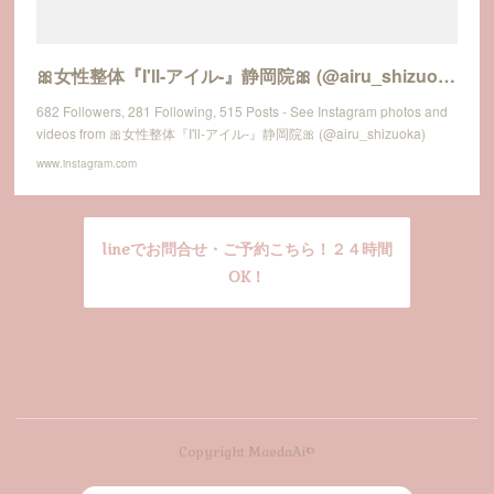
🎀女性整体『I'll-アイル-』静岡院🎀 (@airu_shizuoka) • Instagram photos and videos
682 Followers, 281 Following, 515 Posts - See Instagram photos and
videos from 🎀女性整体『I'll-アイル-』静岡院🎀 (@airu_shizuoka)
www.instagram.com
lineでお問合せ・ご予約こちら！２４時間
OK！
Copyright MaedaAi©