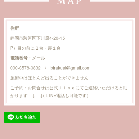
MAP
住所
静岡市駿河区下川原4-20-15
P）目の前に２台・裏１台
電話番号・メール
090-6578-0832 / birakuai@gmail.com
施術中はほとんど出ることができません
ご予約・お問合せは公式ｌｉｎｅにてご連絡いただけると助
かります ↓ ↓(ＬINE電話も可能です）