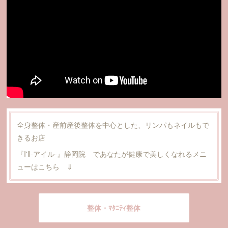
全身整体・産前産後整体を中心とした、リンパもネイルもで
きるお店
『I'll‐アイル-』静岡院 であなたが健康で美しくなれるメニ
ューはこちら ⇓
整体・ﾏﾀﾆﾃｨ整体