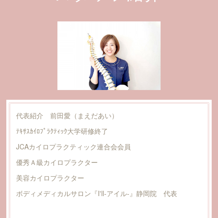
代表紹介 前田愛（まえだあい）
ﾃｷｻｽｶｲﾛﾌﾟﾗｸﾃｨｯｸ大学研修終了
JCAカイロプラクティック連合会会員
優秀Ａ級カイロプラクター
​美容カイロプラクター
ボディメディカルサロン『I'll‐アイル-』静岡院 代表